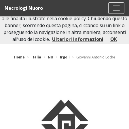
Questo sito o gli strumenti terzi da questo utilizzati si
Necrologi Nuoro
avvalgono di cookie necessari al funzionamento ed utili
alle finalità illustrate nella cookie policy. Chiudendo questo
banner, scorrendo questa pagina, cliccando su un link o
proseguendo la navigazione in altra maniera, acconsenti
Torna indietro
all’uso dei cookie.
Ulteriori informazioni
OK
Home
Italia
NU
Irgoli
Giovanni Antonio Loche