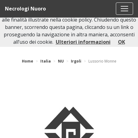
Questo sito o gli strumenti terzi da questo utilizzati si
Necrologi Nuoro
avvalgono di cookie necessari al funzionamento ed utili
alle finalità illustrate nella cookie policy. Chiudendo questo
banner, scorrendo questa pagina, cliccando su un link o
proseguendo la navigazione in altra maniera, acconsenti
Torna indietro
all’uso dei cookie.
Ulteriori informazioni
OK
Home
Italia
NU
Irgoli
Lussorio Monne