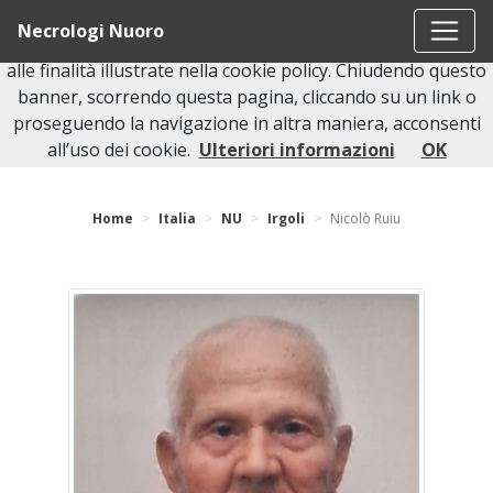
Questo sito o gli strumenti terzi da questo utilizzati si
Necrologi Nuoro
avvalgono di cookie necessari al funzionamento ed utili
alle finalità illustrate nella cookie policy. Chiudendo questo
banner, scorrendo questa pagina, cliccando su un link o
proseguendo la navigazione in altra maniera, acconsenti
Torna indietro
all’uso dei cookie.
Ulteriori informazioni
OK
Home
Italia
NU
Irgoli
Nicolò Ruiu