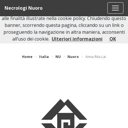
Questo sito o gli strumenti terzi da questo utilizzati si
Necrologi Nuoro
avvalgono di cookie necessari al funzionamento ed utili
alle finalità illustrate nella cookie policy. Chiudendo questo
banner, scorrendo questa pagina, cliccando su un link o
proseguendo la navigazione in altra maniera, acconsenti
Torna indietro
all’uso dei cookie.
Ulteriori informazioni
OK
Home
Italia
NU
Nuoro
Anna Rita Lai