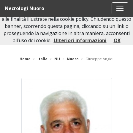
Questo sito o gli strumenti terzi da questo utilizzati si
Necrologi Nuoro
avvalgono di cookie necessari al funzionamento ed utili
alle finalità illustrate nella cookie policy. Chiudendo questo
banner, scorrendo questa pagina, cliccando su un link o
proseguendo la navigazione in altra maniera, acconsenti
Torna indietro
all’uso dei cookie.
Ulteriori informazioni
OK
Home
Italia
NU
Nuoro
Giuseppe Angioi