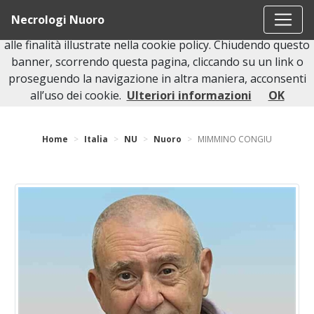
Questo sito o gli strumenti terzi da questo utilizzati si
Necrologi Nuoro
avvalgono di cookie necessari al funzionamento ed utili
alle finalità illustrate nella cookie policy. Chiudendo questo
banner, scorrendo questa pagina, cliccando su un link o
proseguendo la navigazione in altra maniera, acconsenti
Torna indietro
all’uso dei cookie.
Ulteriori informazioni
OK
Home
Italia
NU
Nuoro
MIMMINO CONGIU