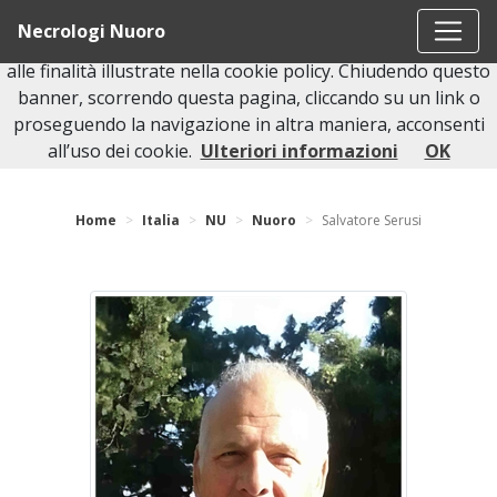
Questo sito o gli strumenti terzi da questo utilizzati si
Necrologi Nuoro
avvalgono di cookie necessari al funzionamento ed utili
alle finalità illustrate nella cookie policy. Chiudendo questo
banner, scorrendo questa pagina, cliccando su un link o
proseguendo la navigazione in altra maniera, acconsenti
Torna indietro
all’uso dei cookie.
Ulteriori informazioni
OK
Home
Italia
NU
Nuoro
Salvatore Serusi