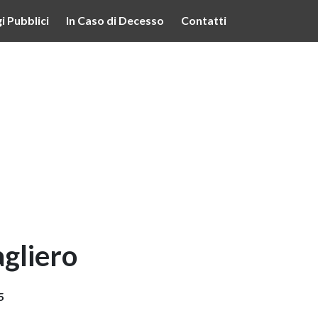
lità illustrate nella cookie policy. Chiudendo questo banner,
i Pubblici
In Caso di Decesso
Contatti
’uso dei cookie.
Ulteriori informazioni
OK
agliero
5