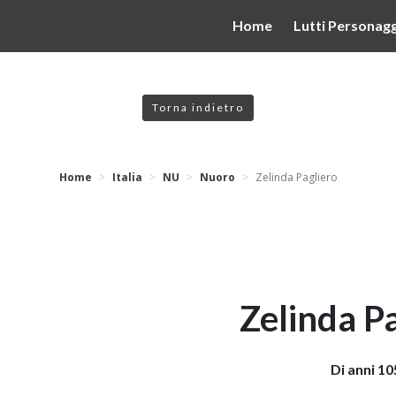
valgono di cookie necessari al funzionamento ed utili alle fina
Home
Lutti Personagg
 proseguendo la navigazione in altra maniera, acconsenti all
Torna indietro
Home
Italia
NU
Nuoro
Zelinda Pagliero
Zelinda P
Di anni 10