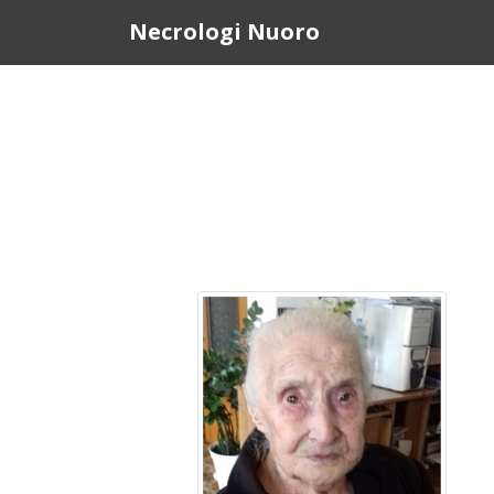
Questo sito o gli strumenti terzi da questo utilizzati si av
Necrologi Nuoro
scorrendo questa pagina, cliccando su un link o