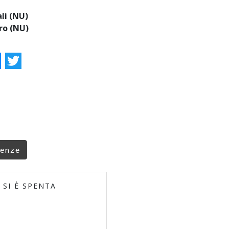
li (NU)
ro (NU)
ok
essenger
Twitter
renze
 SI È SPENTA