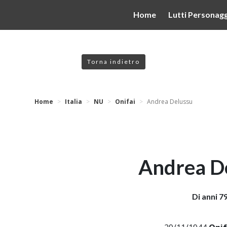
valgono di cookie necessari al funzionamento ed utili alle fina
Home
Lutti Personagg
 proseguendo la navigazione in altra maniera, acconsenti all
Torna indietro
Home
Italia
NU
Onifai
Andrea Delussu
Andrea D
Di anni 7