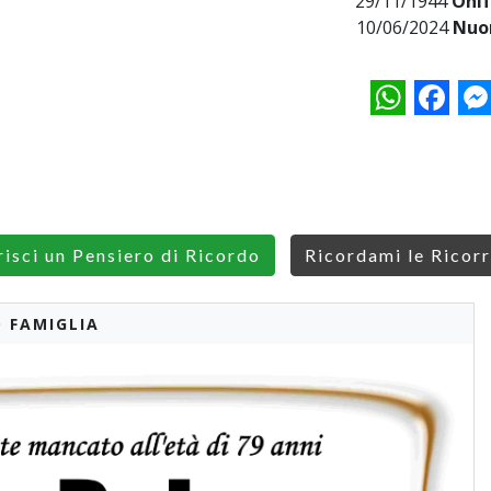
29/11/1944
Onif
10/06/2024
Nuo
WhatsApp
Facebo
M
risci un Pensiero di Ricordo
Ricordami le Ricor
 FAMIGLIA