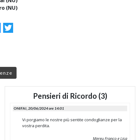
ai (NU)
ro (NU)
ok
essenger
Twitter
renze
Pensieri di Ricordo (3)
ONIFAI,
20/06/2024 ore 14:01
Vi porgiamo le nostre più sentite condoglianze per la
vostra perdita.
Mereu Franco e Lisa