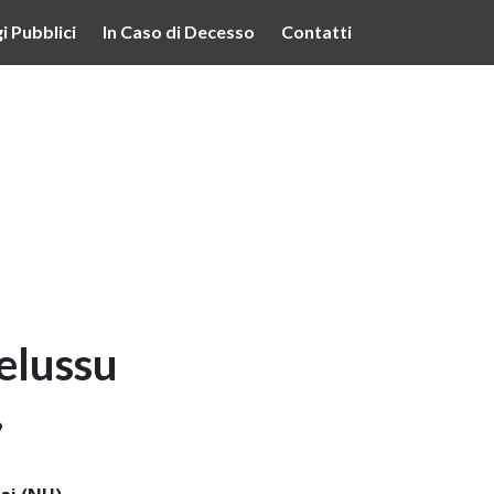
lità illustrate nella cookie policy. Chiudendo questo banner,
i Pubblici
In Caso di Decesso
Contatti
’uso dei cookie.
Ulteriori informazioni
OK
elussu
9