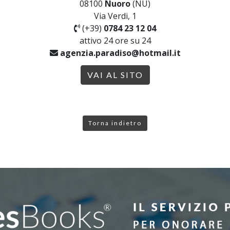
08100
Nuoro
(NU)
Via Verdi, 1
(+39)
0784 23 12 04
attivo 24 ore su 24
agenzia.paradiso@hotmail.it
VAI AL SITO
Torna indietro