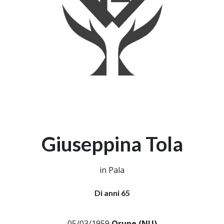
Giuseppina Tola
in Pala
Di anni 65
05/03/1959
Orune (NU)