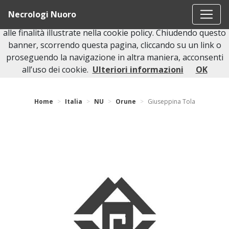
Questo sito o gli strumenti terzi da questo utilizzati si
Necrologi Nuoro
avvalgono di cookie necessari al funzionamento ed utili
alle finalità illustrate nella cookie policy. Chiudendo questo
banner, scorrendo questa pagina, cliccando su un link o
proseguendo la navigazione in altra maniera, acconsenti
Torna indietro
all’uso dei cookie.
Ulteriori informazioni
OK
Home
Italia
NU
Orune
Giuseppina Tola